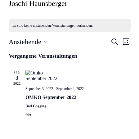
Joschi Haunsberger
Es sind keine anstehenden Veranstaltungen vorhanden.
Veranstal
Veran
Anstehende
Suche
Liste
Ansic
Suche
Datum
Navig
wählen.
Vergangene Veranstaltungen
und
Ansichten
Navigati
SEP.
3
2022
September 3, 2022
-
September 4, 2022
OMKO September 2022
Bad Gögging
€69