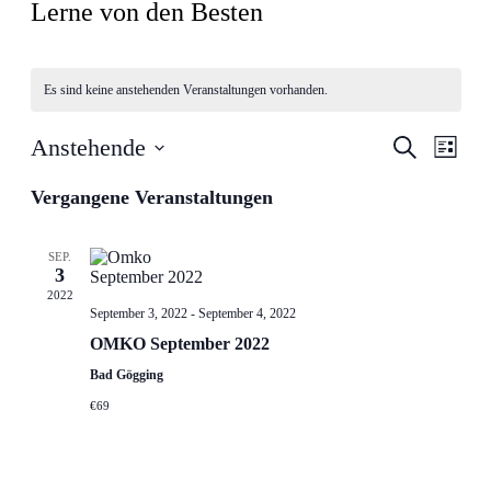
Lerne von den Besten
Es sind keine anstehenden Veranstaltungen vorhanden.
Veranstal
Veran
Anstehende
Suche
Liste
Ansic
Suche
Datum
Navig
wählen.
Vergangene Veranstaltungen
und
Ansichten
Navigati
SEP.
3
2022
September 3, 2022
-
September 4, 2022
OMKO September 2022
Bad Gögging
€69