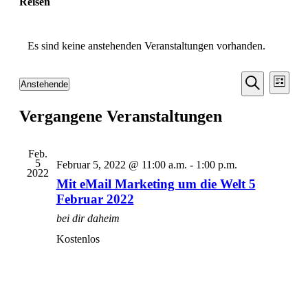
Reisen
Es sind keine anstehenden Veranstaltungen vorhanden.
Veransta
Vera
Anstehende
Liste
Ansic
Suche
Datum
Suche
Navi
wählen.
Vergangene Veranstaltungen
und
Ansichten
Navigati
Feb.
5
Februar 5, 2022 @ 11:00 a.m.
-
1:00 p.m.
2022
Mit eMail Marketing um die Welt 5
Februar 2022
bei dir daheim
Kostenlos