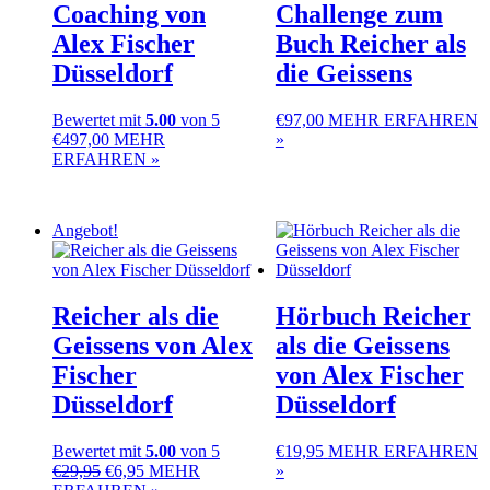
Coaching von
Challenge zum
Alex Fischer
Buch Reicher als
Düsseldorf
die Geissens
Bewertet mit
5.00
von 5
€
97,00
MEHR ERFAHREN
€
497,00
MEHR
»
ERFAHREN »
Angebot!
Reicher als die
Hörbuch Reicher
Geissens von Alex
als die Geissens
Fischer
von Alex Fischer
Düsseldorf
Düsseldorf
Bewertet mit
5.00
von 5
€
19,95
MEHR ERFAHREN
Ursprünglicher
Aktueller
€
29,95
€
6,95
MEHR
»
Preis
Preis