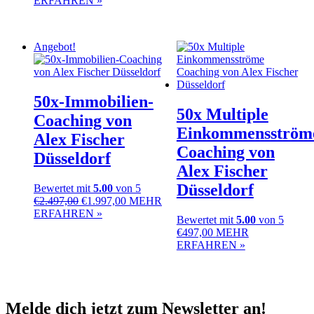
ERFAHREN »
war:
ist:
€29,95
€6,95.
Angebot!
50x-Immobilien-
50x Multiple
Coaching von
Einkommensström
Alex Fischer
Coaching von
Düsseldorf
Alex Fischer
Düsseldorf
Bewertet mit
5.00
von 5
Ursprünglicher
Aktueller
€
2.497,00
€
1.997,00
MEHR
Preis
Preis
ERFAHREN »
Bewertet mit
5.00
von 5
war:
ist:
€
497,00
MEHR
€2.497,00
€1.997,00.
ERFAHREN »
Melde dich jetzt zum Newsletter an!