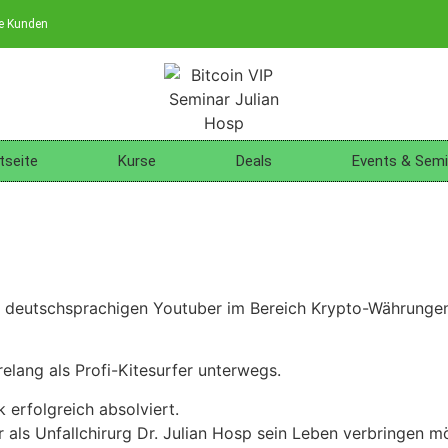
ne Kunden
tseite
Kurse
Deals
Events & Semi
en deutschsprachigen Youtuber im Bereich Krypto-Währungen
relang als Profi-Kitesurfer unterwegs.
 erfolgreich absolviert.
ur als Unfallchirurg Dr. Julian Hosp sein Leben verbringen 