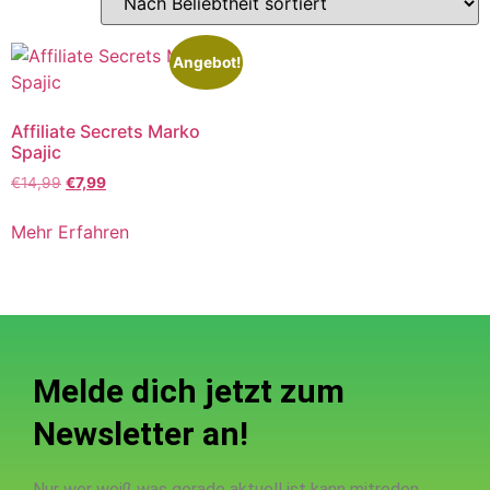
Angebot!
Affiliate Secrets Marko
Spajic
€
14,99
€
7,99
Mehr Erfahren
Melde dich jetzt zum
Newsletter an!
Nur wer weiß was gerade aktuell ist kann mitreden.