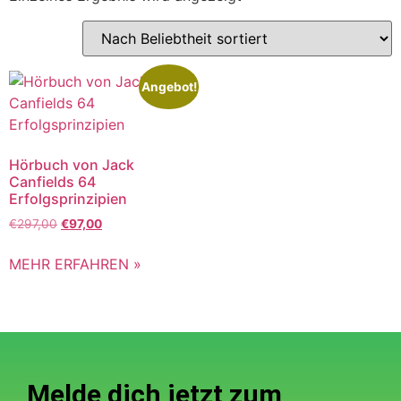
Angebot!
Hörbuch von Jack
Canfields 64
Erfolgsprinzipien
€
297,00
€
97,00
MEHR ERFAHREN »
Melde dich jetzt zum