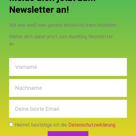
Newsletter an!
Nur wer weiß was gerade aktuell ist kann mitreden.
Melde dich daher jetzt zum KursKing Newsletter
an
Hiermit bestätige ich die
Datenschutzerklärung