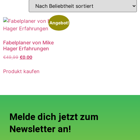
Angebot!
Fabelplaner von Mike
Hager Erfahrungen
€
49,99
€
0,00
Produkt kaufen
Melde dich jetzt zum
Newsletter an!