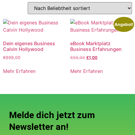
Angebot!
Dein eigenes Business
eBook Marktplatz
Calvin Hollywood
Business Erfahrungen
€
699,00
€
69,99
€
1,00
Mehr Erfahren
Mehr Erfahren
Melde dich jetzt zum
Newsletter an!