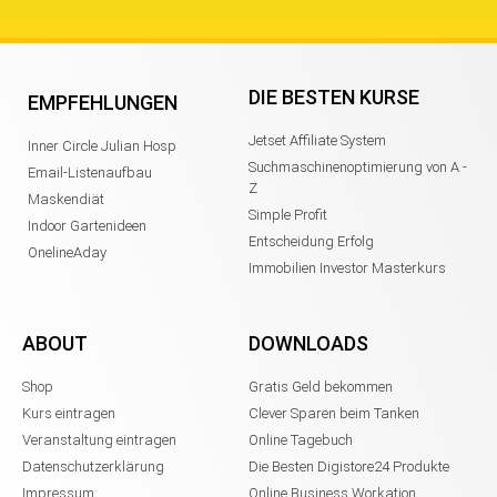
DIE BESTEN KURSE
EMPFEHLUNGEN
Jetset Affiliate System
Inner Circle Julian Hosp
Suchmaschinenoptimierung von A -
Email-Listenaufbau
Z
Maskendiät
Simple Profit
Indoor Gartenideen
Entscheidung Erfolg
OnelineAday
Immobilien Investor Masterkurs
ABOUT
DOWNLOADS
Shop
Gratis Geld bekommen
Kurs eintragen
Clever Sparen beim Tanken
Veranstaltung eintragen
Online Tagebuch
Datenschutzerklärung
Die Besten Digistore24 Produkte
Impressum
Online Business Workation