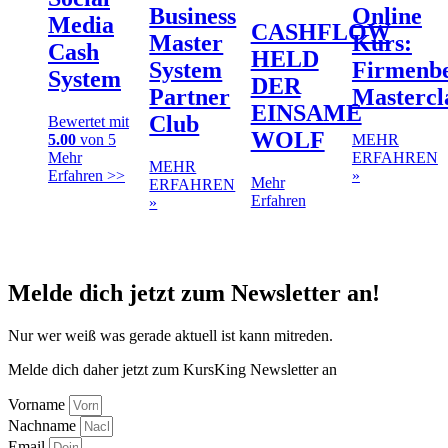
Business
Online
Media
CASHFLOW
Master
Kurs:
Cash
HELD
System
Firmenbe
System
DER
Partner
Mastercl
EINSAME
Club
Bewertet mit
WOLF
5.00
von 5
MEHR
Mehr
ERFAHREN
MEHR
Erfahren >>
»
Mehr
ERFAHREN
Erfahren
»
Melde dich jetzt zum Newsletter an!
Nur wer weiß was gerade aktuell ist kann mitreden.
Melde dich daher jetzt zum KursKing Newsletter an
Vorname
Nachname
Email