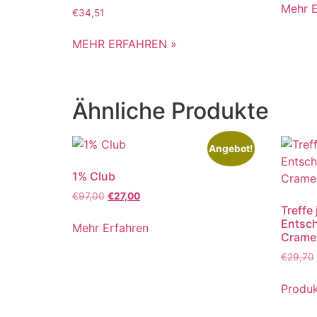
5.00
Mehr E
Bewertet mit
von 5
€
34,51
5.00
von 5
MEHR ERFAHREN »
Ähnliche Produkte
Angebot!
1% Club
€
97,00
€
27,00
Treffe 
Entsch
Mehr Erfahren
Crame
€
29,70
Produk