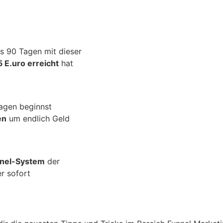
m
s 90 Tagen mit dieser
 E.uro erreicht
hat
t
Tagen beginnst
en
um endlich Geld
nnel-System
der
r sofort