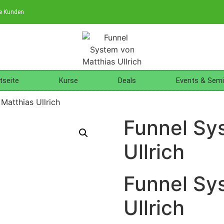
ne Kunden
tseite
Kurse
Deals
Events & Semi
Matthias Ullrich
Funnel Sy
Ullrich
Funnel Sy
Ullrich