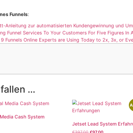
ines Funnels
:
hritt-Anleitung zur automatisierten Kundengewinnung und U
ing Funnel Services To Your Customers For Five Figures In
9 Funnels Online Experts are Using Today to 2x, 3x, or Eve
fallen …
A
 Media Cash System
Jetset Lead System Erfah
 mit
€
397,00
€
97,00