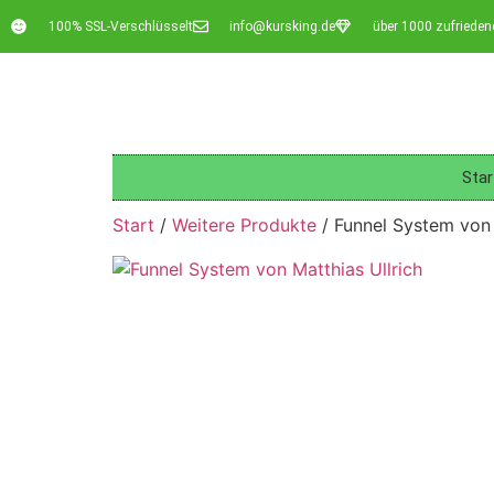
100% SSL-Verschlüsselt
info@kursking.de
über 1000 zufriede
Star
Start
/
Weitere Produkte
/ Funnel System von 