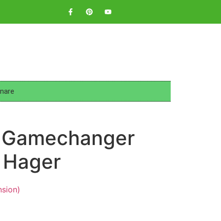
nare
g Gamechanger
 Hager
sion)