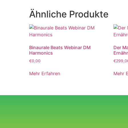
Ähnliche Produkte
Binaurale Beats Webinar DM
Der Ma
Harmonics
Ernäh
€
0,00
€
299,0
Mehr Erfahren
Mehr E