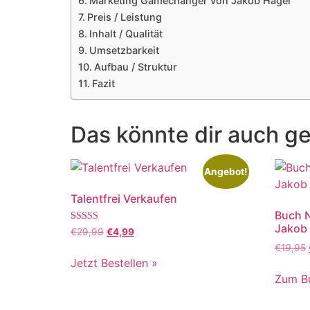
Marketing Gamechanger von Jakob Hager
Preis / Leistung
Inhalt / Qualität
Umsetzbarkeit
Aufbau / Struktur
Fazit
Das könnte dir auch ge
Angebot!
Talentfrei Verkaufen
Buch 
Jakob
Bewertet mit
€
29,99
€
4,99
5.00
€
19,95
von 5
Jetzt Bestellen »
Zum B