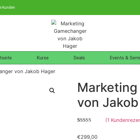
ne Kunden
tseite
Kurse
Deals
Events & Semi
anger von Jakob Hager
Marketin
von Jakob
(
1
Kundenrezen
Bewertet mit
1
5.00
von 5,
€
299,00
basierend auf