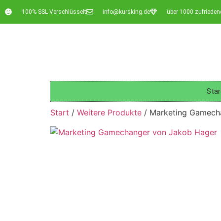
100% SSL-Verschlüsselt
info@kursking.de
über 1000 zufriede
Star
Start
/
Weitere Produkte
/ Marketing Gamech