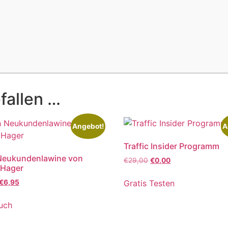
fallen …
Angebot!
A
Traffic Insider Programm
Neukundenlawine von
€
29,00
€
0,00
 Hager
Gratis Testen
€
6,95
uch