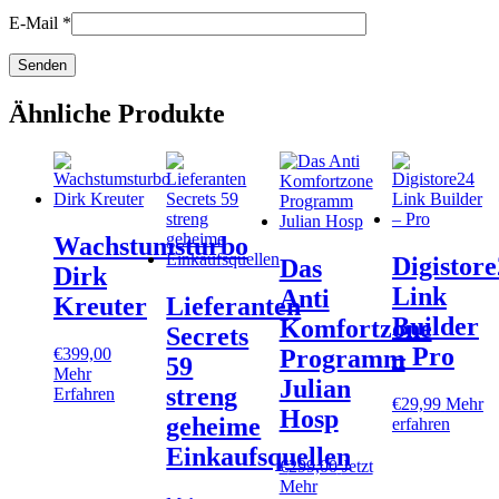
E-Mail
*
Ähnliche Produkte
Wachstumsturbo
Digistor
Das
Dirk
Link
Anti
Kreuter
Lieferanten
Builder
Komfortzone
Secrets
– Pro
€
399,00
Programm
59
Mehr
Julian
streng
Erfahren
€
29,99
Mehr
Hosp
geheime
erfahren
Einkaufsquellen
€
299,00
Jetzt
Mehr