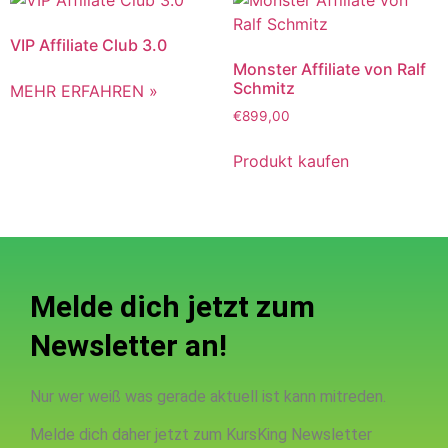
VIP Affiliate Club 3.0
Monster Affiliate von Ralf
Schmitz
MEHR ERFAHREN »
€
899,00
Produkt kaufen
Melde dich jetzt zum
Newsletter an!
Nur wer weiß was gerade aktuell ist kann mitreden.
Melde dich daher jetzt zum KursKing Newsletter