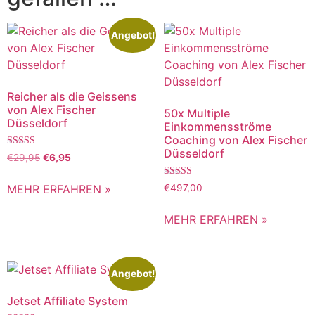
Angebot!
Reicher als die Geissens
von Alex Fischer
50x Multiple
Düsseldorf
Einkommensströme
Coaching von Alex Fischer
Düsseldorf
Bewertet mit
€
29,95
€
6,95
5.00
von 5
Bewertet mit
MEHR ERFAHREN »
€
497,00
5.00
von 5
MEHR ERFAHREN »
Angebot!
Jetset Affiliate System