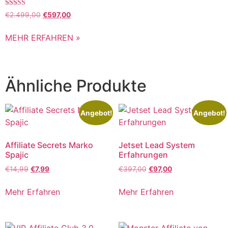
Bewertet mit
€
2.499,00
€
597,00
5.00
von 5
MEHR ERFAHREN »
Ähnliche Produkte
Angebot!
Angebot!
Affiliate Secrets Marko
Jetset Lead System
Spajic
Erfahrungen
€
14,99
€
7,99
€
397,00
€
97,00
Mehr Erfahren
Mehr Erfahren