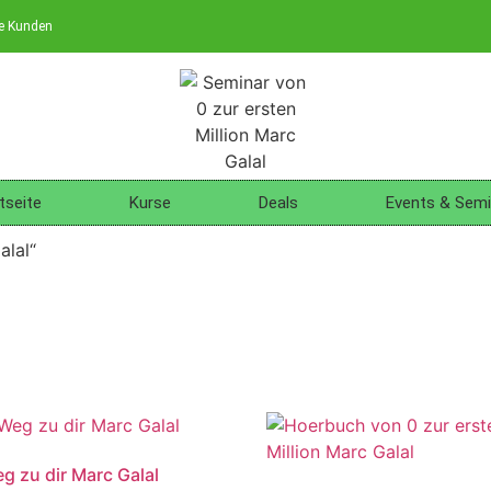
ne Kunden
tseite
Kurse
Deals
Events & Semi
alal“
g zu dir Marc Galal