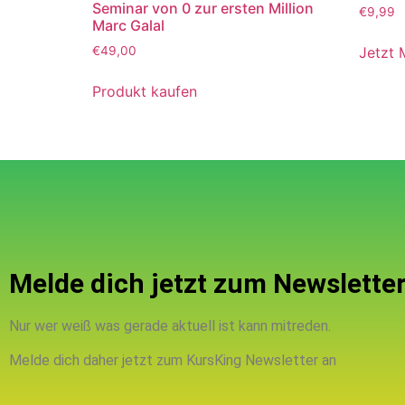
Seminar von 0 zur ersten Million
€
9,99
Marc Galal
Jetzt 
€
49,00
Produkt kaufen
Melde dich jetzt zum Newsletter
Nur wer weiß was gerade aktuell ist kann mitreden.
Melde dich daher jetzt zum KursKing Newsletter an