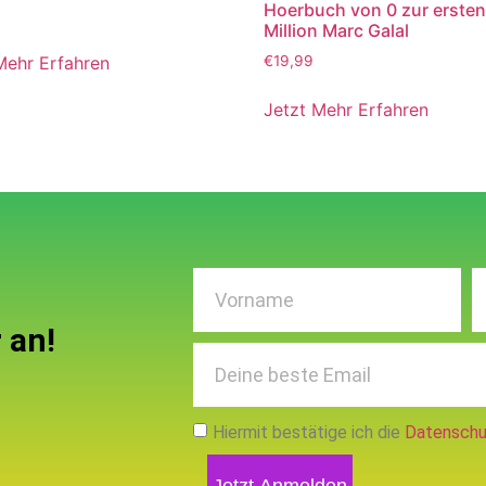
Hoerbuch von 0 zur erste
Million Marc Galal
Mehr Erfahren
€
19,99
Jetzt Mehr Erfahren
 an!
Hiermit bestätige ich die
Datenschu