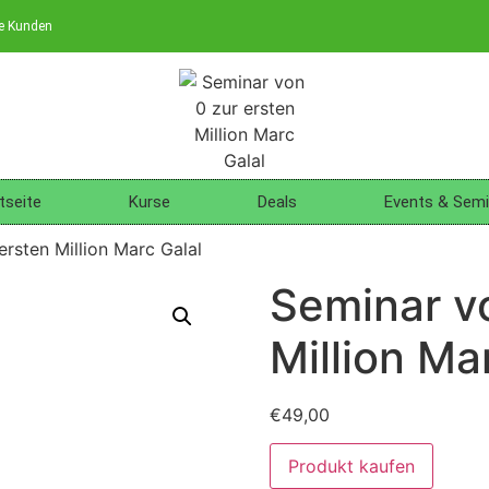
ne Kunden
tseite
Kurse
Deals
Events & Semi
ersten Million Marc Galal
Seminar vo
Million Ma
€
49,00
Produkt kaufen