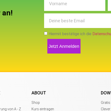
 an!
Hiermit bestätige ich die
Datenschu
Jetzt Anmelden
E
ABOUT
DOW
Shop
Grati
ung von A - Z
Kurs eintragen
Clever